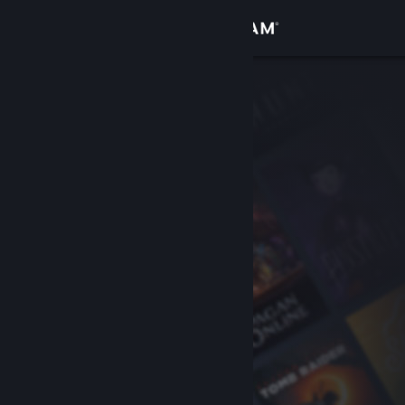
Вписване
Магазин
Общност
Относно
Поддръжка
Смяна на езика
Сдобийте се с мобилното Steam приложение
Преглед на сайта за настолни компютри