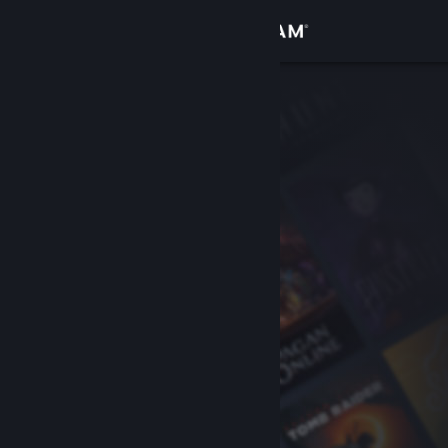
Вписване
Магазин
Общност
Относно
Поддръжка
Смяна на езика
Сдобийте се с мобилното Steam приложение
Преглед на сайта за настолни компютри