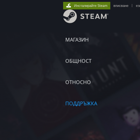
Инсталирайте Steam
вписване
|
ез
МАГАЗИН
ОБЩНОСТ
ОТНОСНО
ПОДДРЪЖКА