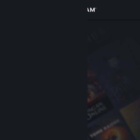
Вписване
Магазин
Общност
Относно
Поддръжка
Смяна на езика
Сдобийте се с мобилното Steam приложение
Преглед на сайта за настолни компютри