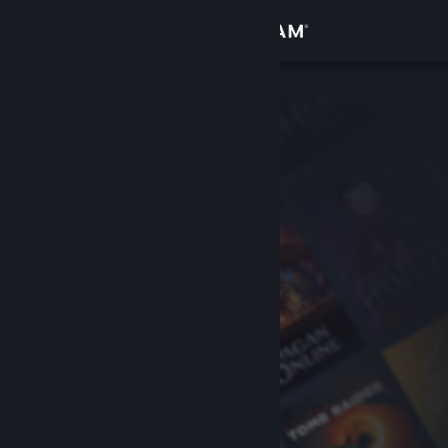
Вписване
Магазин
Общност
Относно
Поддръжка
Смяна на езика
Сдобийте се с мобилното Steam приложение
Преглед на сайта за настолни компютри