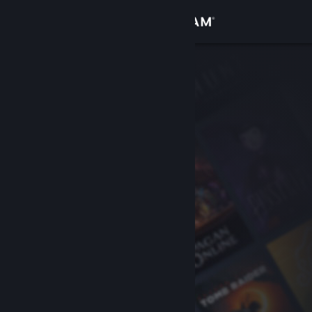
Вписване
Магазин
Общност
Относно
Поддръжка
Смяна на езика
Сдобийте се с мобилното Steam приложение
Преглед на сайта за настолни компютри