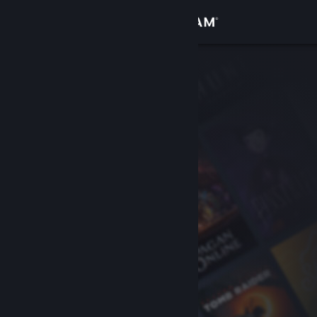
Вписване
Магазин
Общност
Относно
Поддръжка
Смяна на езика
Сдобийте се с мобилното Steam приложение
Преглед на сайта за настолни компютри