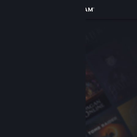
Вписване
Магазин
Общност
Относно
Поддръжка
Смяна на езика
Сдобийте се с мобилното Steam приложение
Преглед на сайта за настолни компютри