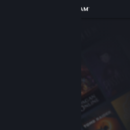
Вписване
Магазин
Общност
Относно
Поддръжка
Смяна на езика
Сдобийте се с мобилното Steam приложение
Преглед на сайта за настолни компютри