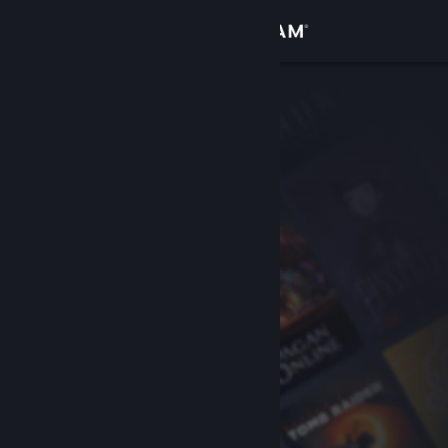
Вписване
Магазин
Общност
Относно
Поддръжка
Смяна на езика
Сдобийте се с мобилното Steam приложение
Преглед на сайта за настолни компютри