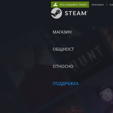
Инсталирайте Steam
вписване
|
ез
МАГАЗИН
ОБЩНОСТ
ОТНОСНО
ПОДДРЪЖКА