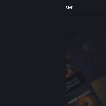
Вписване
Магазин
Общност
Относно
Поддръжка
Смяна на езика
Сдобийте се с мобилното Steam приложение
Преглед на сайта за настолни компютри