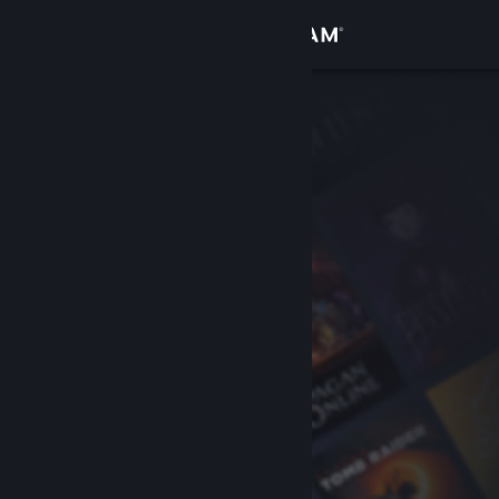
Вписване
Магазин
Общност
Относно
Поддръжка
Смяна на езика
Сдобийте се с мобилното Steam приложение
Преглед на сайта за настолни компютри