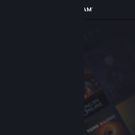
Вписване
Магазин
Общност
Относно
Поддръжка
Смяна на езика
Сдобийте се с мобилното Steam приложение
Преглед на сайта за настолни компютри