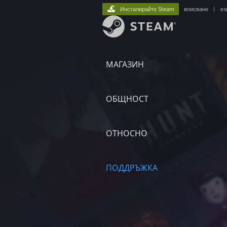
Инсталирайте Steam
вписване
|
ез
МАГАЗИН
ОБЩНОСТ
ОТНОСНО
ПОДДРЪЖКА