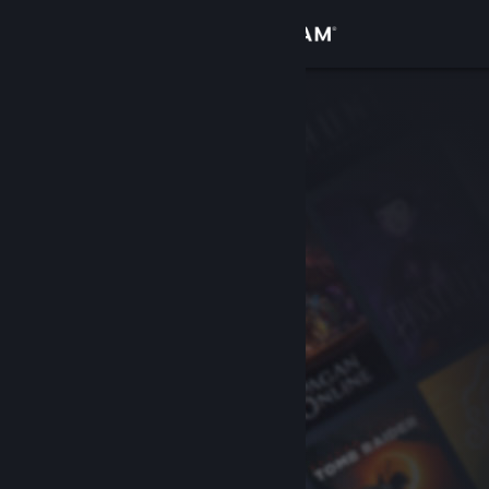
Вписване
Магазин
Общност
Относно
Поддръжка
Смяна на езика
Сдобийте се с мобилното Steam приложение
Преглед на сайта за настолни компютри