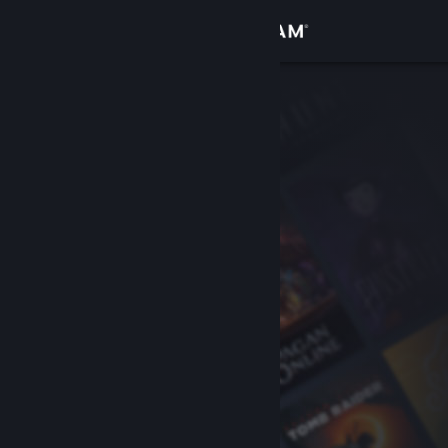
Вписване
Магазин
Общност
Относно
Поддръжка
Смяна на езика
Сдобийте се с мобилното Steam приложение
Преглед на сайта за настолни компютри