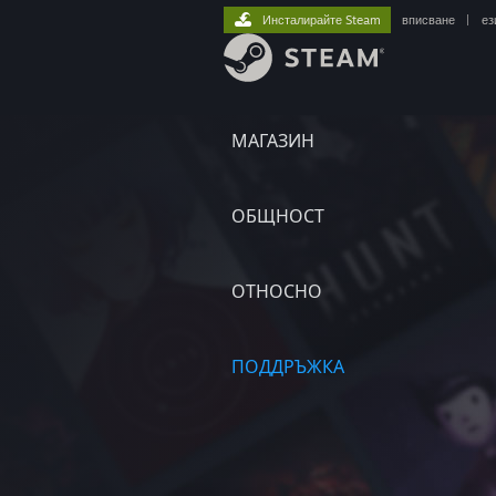
Инсталирайте Steam
вписване
|
ез
МАГАЗИН
ОБЩНОСТ
ОТНОСНО
ПОДДРЪЖКА