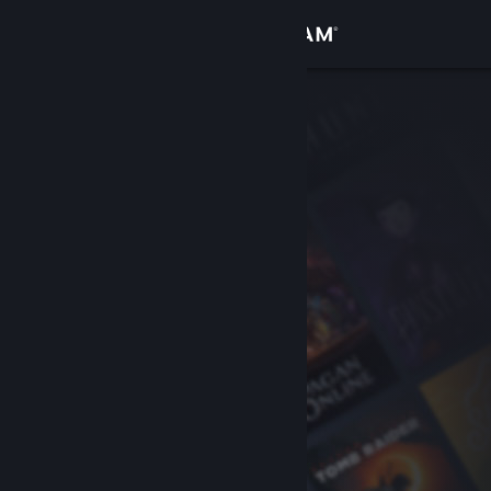
Вписване
Магазин
Общност
Относно
Поддръжка
Смяна на езика
Сдобийте се с мобилното Steam приложение
Преглед на сайта за настолни компютри