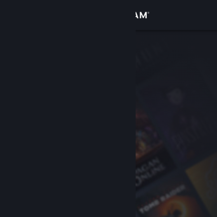
Вписване
Магазин
Общност
Относно
Поддръжка
Смяна на езика
Сдобийте се с мобилното Steam приложение
Преглед на сайта за настолни компютри