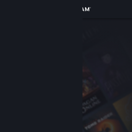
Вписване
Магазин
Общност
Относно
Поддръжка
Смяна на езика
Сдобийте се с мобилното Steam приложение
Преглед на сайта за настолни компютри