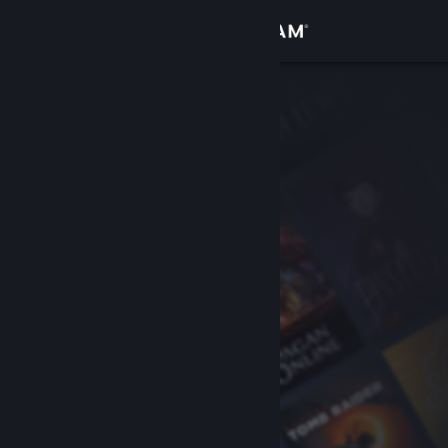
Вписване
Магазин
Общност
Относно
Поддръжка
Смяна на езика
Сдобийте се с мобилното Steam приложение
Преглед на сайта за настолни компютри