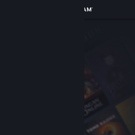
Вписване
Магазин
Общност
Относно
Поддръжка
Смяна на езика
Сдобийте се с мобилното Steam приложение
Преглед на сайта за настолни компютри