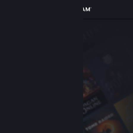
Вписване
Магазин
Общност
Относно
Поддръжка
Смяна на езика
Сдобийте се с мобилното Steam приложение
Преглед на сайта за настолни компютри