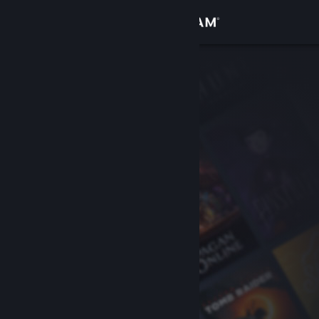
Вписване
Магазин
Общност
Относно
Поддръжка
Смяна на езика
Сдобийте се с мобилното Steam приложение
Преглед на сайта за настолни компютри