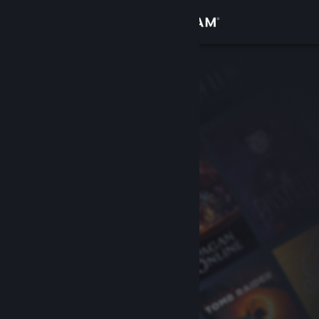
Вписване
Магазин
Общност
Относно
Поддръжка
Смяна на езика
Сдобийте се с мобилното Steam приложение
Преглед на сайта за настолни компютри