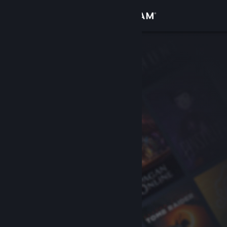
Вписване
Магазин
Общност
Относно
Поддръжка
Смяна на езика
Сдобийте се с мобилното Steam приложение
Преглед на сайта за настолни компютри