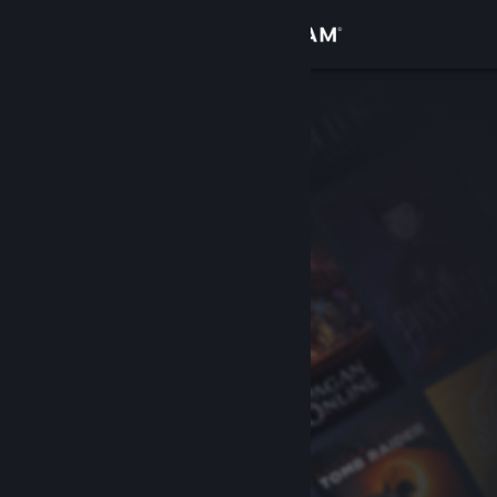
Вписване
Магазин
Общност
Относно
Поддръжка
Смяна на езика
Сдобийте се с мобилното Steam приложение
Преглед на сайта за настолни компютри