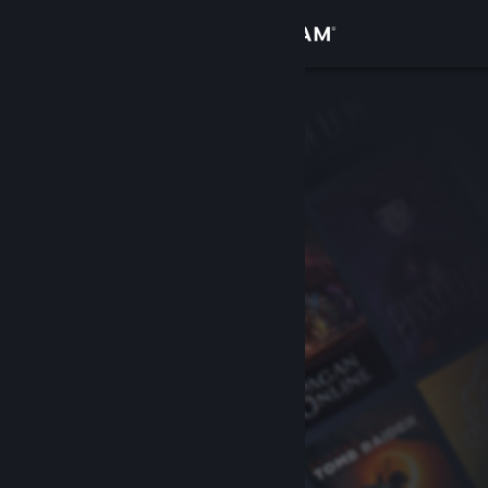
Вписване
Магазин
Общност
Относно
Поддръжка
Смяна на езика
Сдобийте се с мобилното Steam приложение
Преглед на сайта за настолни компютри