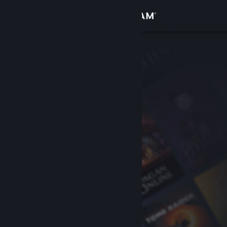
Вписване
Магазин
Общност
Относно
Поддръжка
Смяна на езика
Сдобийте се с мобилното Steam приложение
Преглед на сайта за настолни компютри