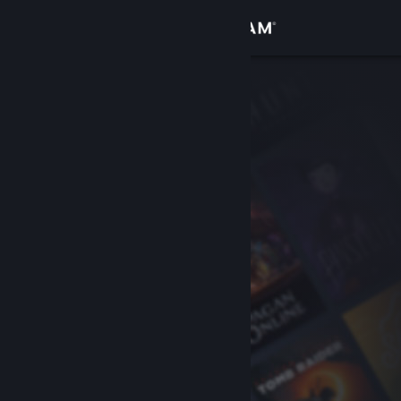
Вписване
Магазин
Общност
Относно
Поддръжка
Смяна на езика
Сдобийте се с мобилното Steam приложение
Преглед на сайта за настолни компютри