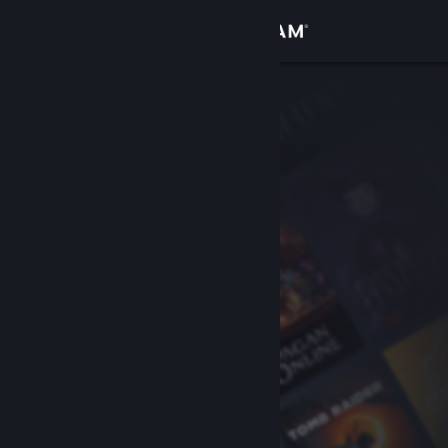
Вписване
Магазин
Общност
Относно
Поддръжка
Смяна на езика
Сдобийте се с мобилното Steam приложение
Преглед на сайта за настолни компютри