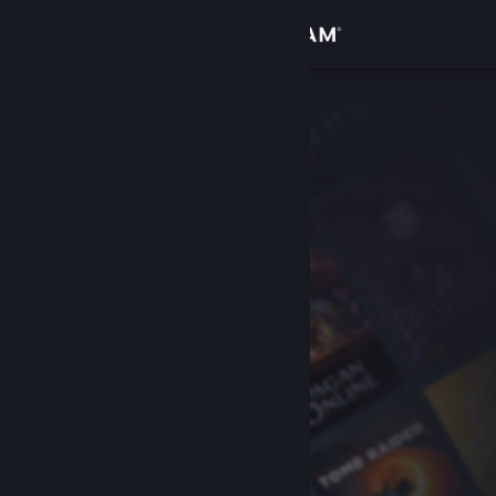
Вписване
Магазин
Общност
Относно
Поддръжка
Смяна на езика
Сдобийте се с мобилното Steam приложение
Преглед на сайта за настолни компютри