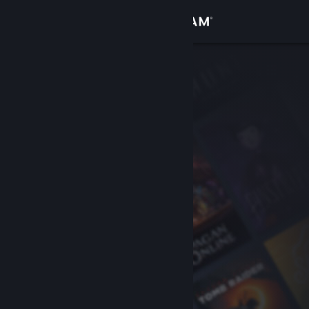
Вписване
Магазин
Общност
Относно
Поддръжка
Смяна на езика
Сдобийте се с мобилното Steam приложение
Преглед на сайта за настолни компютри