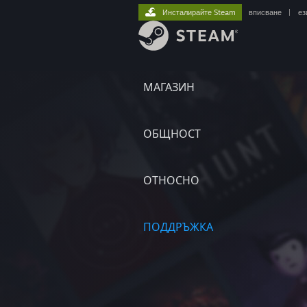
Инсталирайте Steam
вписване
|
ез
МАГАЗИН
ОБЩНОСТ
ОТНОСНО
ПОДДРЪЖКА