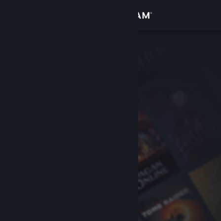
Вписване
Магазин
Общност
Относно
Поддръжка
Смяна на езика
Сдобийте се с мобилното Steam приложение
Преглед на сайта за настолни компютри