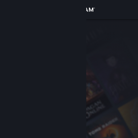
Вписване
Магазин
Общност
Относно
Поддръжка
Смяна на езика
Сдобийте се с мобилното Steam приложение
Преглед на сайта за настолни компютри