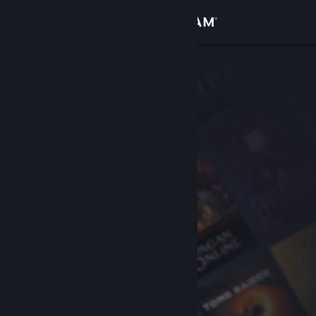
Вписване
Магазин
Общност
Относно
Поддръжка
Смяна на езика
Сдобийте се с мобилното Steam приложение
Преглед на сайта за настолни компютри