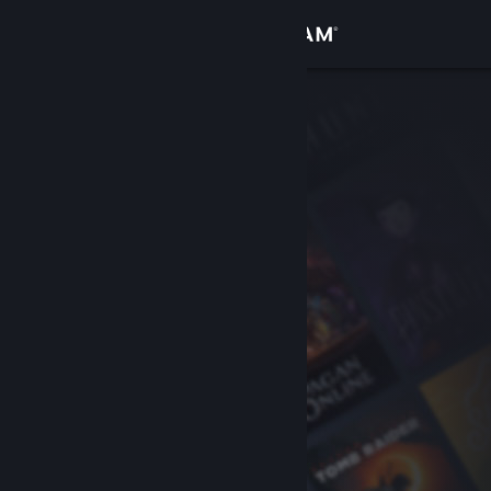
Вписване
Магазин
Общност
Относно
Поддръжка
Смяна на езика
Сдобийте се с мобилното Steam приложение
Преглед на сайта за настолни компютри