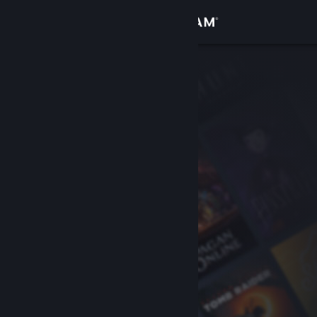
Вписване
Магазин
Общност
Относно
Поддръжка
Смяна на езика
Сдобийте се с мобилното Steam приложение
Преглед на сайта за настолни компютри