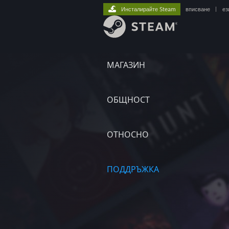
Инсталирайте Steam
вписване
|
ез
МАГАЗИН
ОБЩНОСТ
ОТНОСНО
ПОДДРЪЖКА