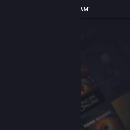
Вписване
Магазин
Общност
Относно
Поддръжка
Смяна на езика
Сдобийте се с мобилното Steam приложение
Преглед на сайта за настолни компютри