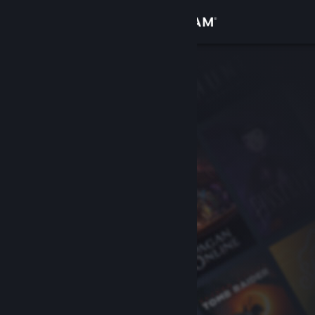
Вписване
Магазин
Общност
Относно
Поддръжка
Смяна на езика
Сдобийте се с мобилното Steam приложение
Преглед на сайта за настолни компютри