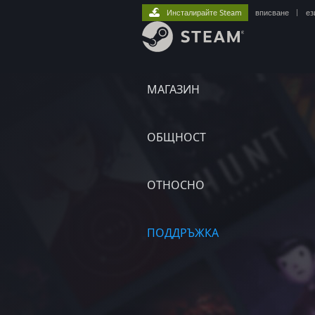
Инсталирайте Steam
вписване
|
ез
МАГАЗИН
ОБЩНОСТ
ОТНОСНО
ПОДДРЪЖКА