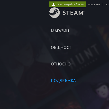
Инсталирайте Steam
вписване
|
ез
МАГАЗИН
ОБЩНОСТ
ОТНОСНО
ПОДДРЪЖКА