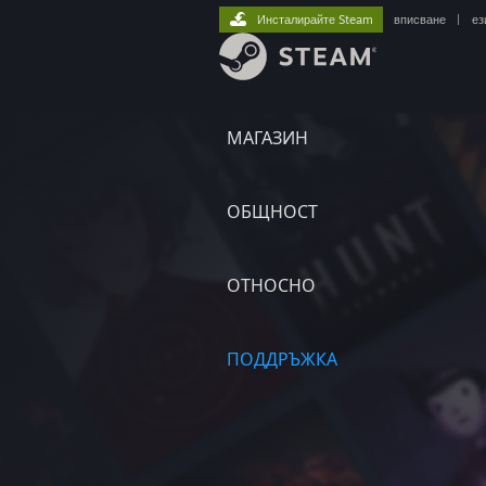
Инсталирайте Steam
вписване
|
ез
МАГАЗИН
ОБЩНОСТ
ОТНОСНО
ПОДДРЪЖКА