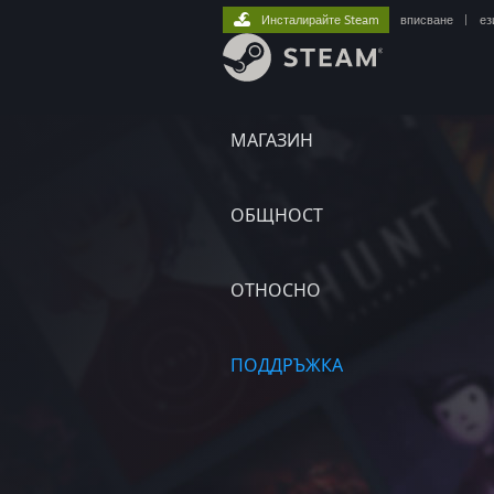
Инсталирайте Steam
вписване
|
ез
МАГАЗИН
ОБЩНОСТ
ОТНОСНО
ПОДДРЪЖКА