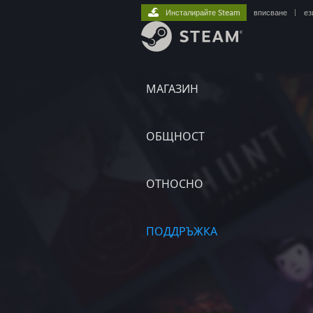
Инсталирайте Steam
вписване
|
ез
МАГАЗИН
ОБЩНОСТ
ОТНОСНО
ПОДДРЪЖКА