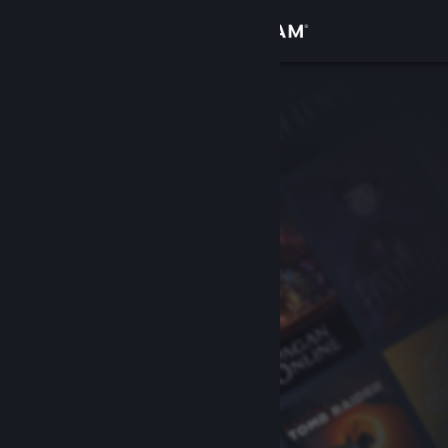
Вписване
Магазин
Общност
Относно
Поддръжка
Смяна на езика
Сдобийте се с мобилното Steam приложение
Преглед на сайта за настолни компютри