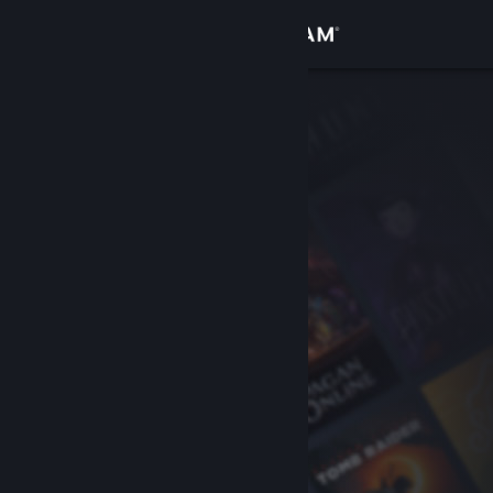
Вписване
Магазин
Общност
Относно
Поддръжка
Смяна на езика
Сдобийте се с мобилното Steam приложение
Преглед на сайта за настолни компютри